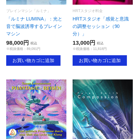
ブレインマシン「ルミナ」
HRTスタジオ料金
「ルミナ LUMINA」：光と
HRTスタジオ「感覚と意識
音で脳波誘導するブレイン
の調整セッション（90
マシン
分）」
98,000円
13,000円
税込
税込
※税抜価格：89,091円
※税抜価格：11,818円
お買い物カゴに追加
お買い物カゴに追加