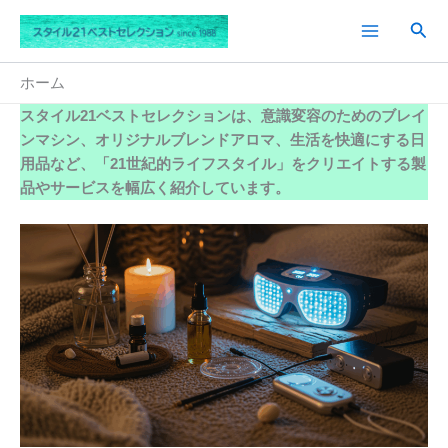
内
検
容
索
を
ス
ホーム
キ
スタイル21ベストセレクションは、
意識変容のためのブレイ
ッ
ンマシン
、オリジナルブレンドアロマ、
生活を快適にする日
プ
用品
など、「21世紀的ライフスタイル」をクリエイトする製
品やサービスを幅広く紹介しています。