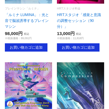
ブレインマシン「ルミナ」
HRTスタジオ料金
「ルミナ LUMINA」：光と
HRTスタジオ「感覚と意識
音で脳波誘導するブレイン
の調整セッション（90
マシン
分）」
98,000円
13,000円
税込
税込
※税抜価格：89,091円
※税抜価格：11,818円
お買い物カゴに追加
お買い物カゴに追加