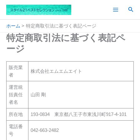
内
検
容
索
を
ス
ホーム
特定商取引法に基づく表記ページ
キ
特定商取引法に基づく表記ペ
ッ
ージ
プ
販売業
株式会社エムエムエイト
者
運営統
括責任
山田 剛
者名
所在地
193-0834 東京都八王子市東浅川町917-4-101
電話番
042-663-2482
号