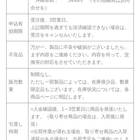
沖縄本島： 1450円 （その他離島はお問
合せを）
受注後、3営業日。
申込有
上記期間を過ぎても決済確認できない場合は、
効期限
受注をキャンセルいたします。
万が一、製品に不良や破損がございましたら、
不良品
まず内容をご連絡ください。内容を伺って、交
換等の対応をさせていただきます。
制限なし。
販売数
ただし一部製品によっては、在庫僅少品、数量
量
限定品もございます。在庫状況については、各
商品ページに明記します。
○入金確認後、1～3営業日に商品を発送いたし
ます。（取り寄せ商品の場合は、入荷後に発
引渡し
送）
時期
○出荷作業が遅れる場合、取り寄せ商品の入荷
遅延がある場合は、出荷予定をご連絡いたしま