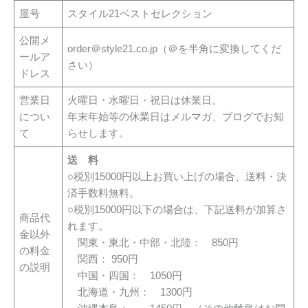
屋号
スタイル21ベストセレクション
公開メ
order＠style21.co.jp（＠を半角に変換してくだ
ールア
さい）
ドレス
営業日
火曜日・水曜日・祝日は休業日。
につい
年末年始等の休業日はメルマガ、ブログでお知
て
らせします。
送 料
○税別15000円以上お買い上げの場合、送料・決
済手数料無料。
○税別15000円以下の場合は、下記送料が加算さ
商品代
れます。
金以外
関東・東北・中部・北陸： 850円
の料金
関西： 950円
の説明
中国・四国： 1050円
北海道・九州： 1300円