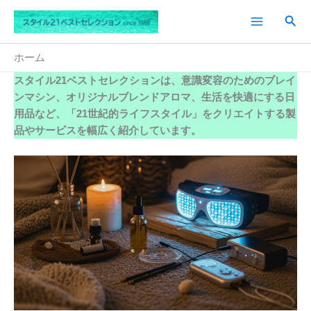
内
検
容
索
を
ス
ホーム
キ
スタイル21ベストセレクションは、
意識変容のためのブレイ
ッ
ンマシン
、オリジナルブレンドアロマ、
生活を快適にする日
プ
用品
など、「21世紀的ライフスタイル」をクリエイトする製
品やサービスを幅広く紹介しています。