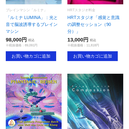
ブレインマシン「ルミナ」
HRTスタジオ料金
「ルミナ LUMINA」：光と
HRTスタジオ「感覚と意識
音で脳波誘導するブレイン
の調整セッション（90
マシン
分）」
98,000円
13,000円
税込
税込
※税抜価格：89,091円
※税抜価格：11,818円
お買い物カゴに追加
お買い物カゴに追加