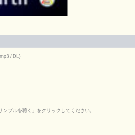
ウ
ン
ロ
ー
ド
版
個
p3 / DL)
サンプルを聴く」をクリックしてください。