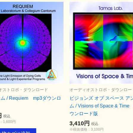
オストロボ・ダウンロード
オーディオストロボ・ダウンロー
 / Requiem mp3ダウンロ
ビジョンズ オブ スペース ア
ム / Visions of Space & Ti
ウンロード版
円
税込
1,600円
3,410円
税込
※税抜価格：3,100円