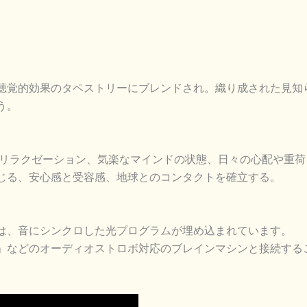
聴覚的効果のタペストリーにブレンドされ。織り成された見知
う。
 リラクゼーション、気楽なマインドの状態、日々の心配や重荷
じる、安心感と受容感、地球とのコンタクトを確立する。
は、音にシンクロした光プログラムが埋め込まれています。
」などのオーディオストロボ対応のブレインマシンと接続する