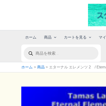
内
容
を
ス
キ
ッ
ホーム
商品
カートを見る
マ
プ
商
品
検
索
ホーム
商品
エターナル エレメンツ 2 / Etern