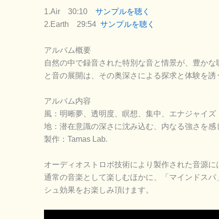
1.Air 30:10
サンプルを聴く
2.Earth 29:54
サンプルを聴く
アルバム概要
自然の中で録音された特別な音と情景が、豊かな
と音の展開は、その奥深さによる探求と体験を誘
アルバム内容
風：明晰夢、透明度、瞑想、集中、エナジャイズ
地：潜在意識の深さに沈み込む、内なる強さを感
製作：Tamas Lab.
オーディオストロボ技術により製作された音源に
通常の音楽として楽しむほかに、「マインドスパ
シュ効果をお楽しみ頂けます。