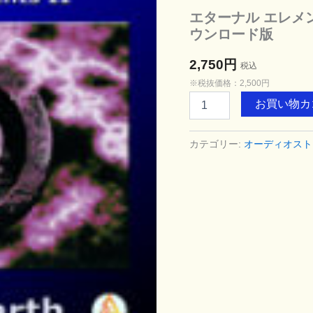
エターナル エレメンツ 2
ウンロード版
2,750円
税込
※税抜価格：2,500円
エ
お買い物カ
タ
ー
ナ
カテゴリー:
オーディオスト
ル
エ
レ
メ
ン
ツ
2 /
Eternal
Elements
2
mp3
ダ