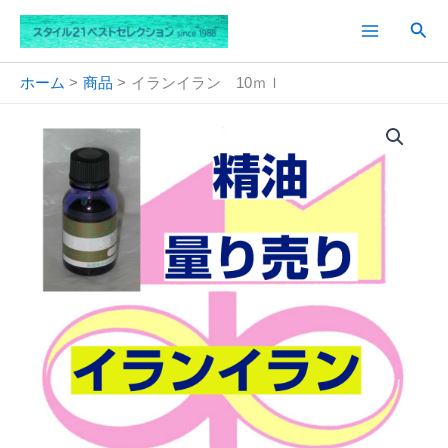
内
検
容
索
を
ス
ホーム
商品
イランイラン 10ｍｌ
キ
ッ
プ