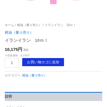
ホーム
/
精油（量り売り）
/ イランイラン 10ｍｌ
精油（量り売り）
イランイラン 10ｍｌ
10,175円
税込
※税抜価格：9,250円
イ
お買い物カゴに追加
ラ
ン
イ
カテゴリー:
精油（量り売り）
ラ
ン
10
ｍ
説明
ｌ
個