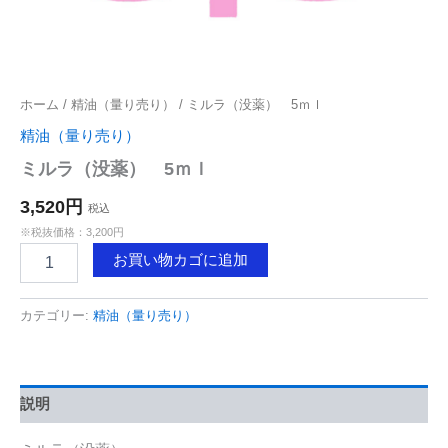
ホーム
/
精油（量り売り）
/ ミルラ（没薬） 5ｍｌ
精油（量り売り）
ミルラ（没薬） 5ｍｌ
3,520円
税込
※税抜価格：3,200円
ミ
お買い物カゴに追加
ル
ラ
（没
カテゴリー:
精油（量り売り）
薬）
5
ｍ
ｌ
説明
個