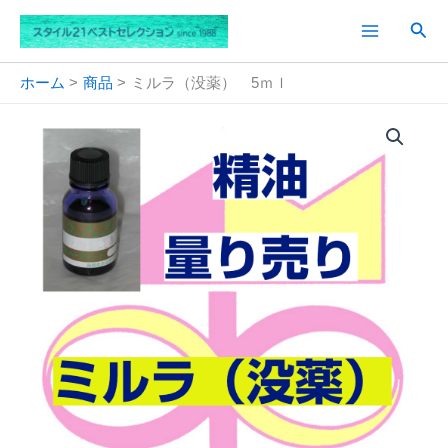
内
検
容
索
を
ス
ホーム
商品
ミルラ（没薬） 5ｍｌ
キ
ッ
プ