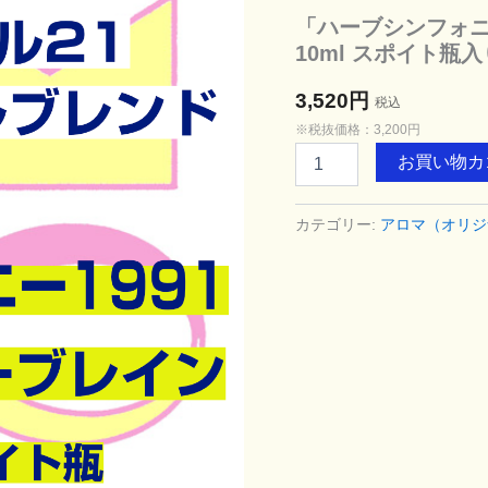
「ハーブシンフォニ
10ml スポイト瓶入
3,520円
税込
※税抜価格：3,200円
「ハ
お買い物カ
ー
ブ
シ
カテゴリー:
アロマ（オリジ
ン
フ
ォ
ニ
ー
1991」
序
章
ス
ー
パ
ー