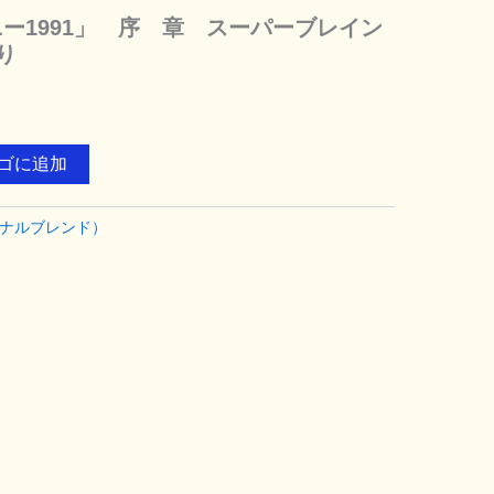
ー1991」 序 章 スーパーブレイン
り
ゴに追加
ナルブレンド）