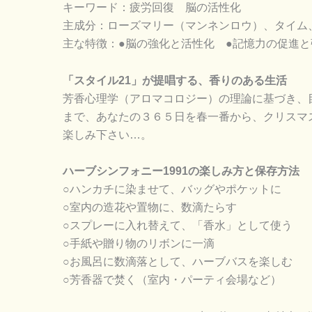
キーワード：疲労回復 脳の活性化
主成分：ローズマリー（マンネンロウ）、タイム
主な特徴：●脳の強化と活性化 ●記憶力の促進と
「スタイル21」が提唱する、香りのある生活
芳香心理学（アロマコロジー）の理論に基づき、目
まで、あなたの３６５日を春一番から、クリスマ
楽しみ下さい…。
ハーブシンフォニー1991の楽しみ方と保存方法
○ハンカチに染ませて、バッグやポケットに
○室内の造花や置物に、数滴たらす
○スプレーに入れ替えて、「香水」として使う
○手紙や贈り物のリボンに一滴
○お風呂に数滴落として、ハーブバスを楽しむ
○芳香器で焚く（室内・パーティ会場など）