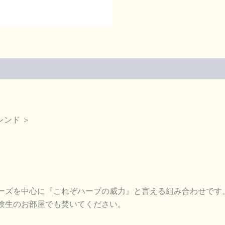
ブ
レ
イ
ン
10ml
ス
ポ
イ
ト
瓶
入
り
レンド ＞
個
ーズを中心に『これぞハーブの威力』と言える組み合わせです
験生のお部屋でも焚いてください。