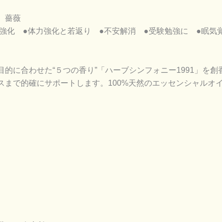
、薔薇
強化 ●体力強化と若返り ●不安解消 ●受験勉強に ●眠気
的に合わせた“５つの香り”「ハーブシンフォニー1991」を
スまで的確にサポートします。100%天然のエッセンシャルオ