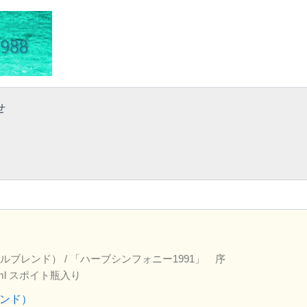
せ
ルブレンド）
/ 「ハーブシンフォニー1991」 序
ml スポイト瓶入り
ンド）