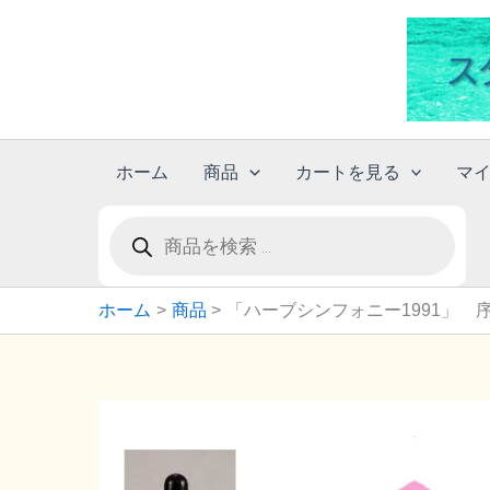
内
容
を
ス
キ
ッ
ホーム
商品
カートを見る
マ
プ
商
品
検
索
ホーム
商品
「ハーブシンフォニー1991」 序