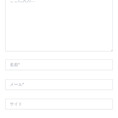
こ
に
入
力…
名
前
*
メ
ー
ル
*
サ
イ
ト