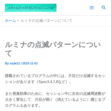
内
検
容
索
を
ス
ホーム
ルミナの点滅パターンについて
キ
ッ
プ
ルミナの点滅パターンについ
て
By
style21
/
2025-11-01
搭載されているプログラムの中には、片目だけ点滅するセッ
ションがあります（Spec3,4,7,8など）。
また視覚効果のために、セッション中に左右の点滅周波数が
大きく変化して、片目が弱く（消えているように）感じるプ
ログラムもあります。