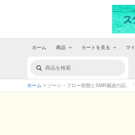
内
容
を
ス
キ
ッ
ホーム
商品
カートを見る
マ
プ
商
品
検
索
ホーム
ゾーン・フロー状態とSMR脳波の話。「