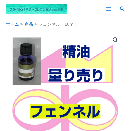
内
検
容
索
を
ス
ホーム
商品
フェンネル 10ｍｌ
キ
ッ
プ