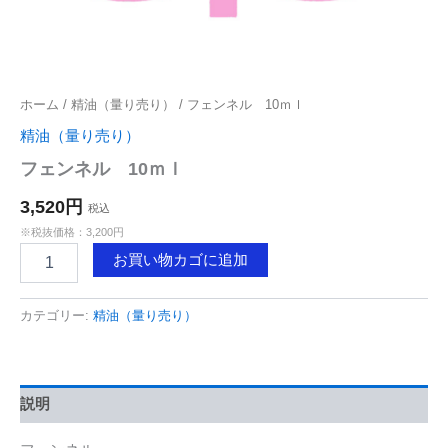
ホーム
/
精油（量り売り）
/ フェンネル 10ｍｌ
精油（量り売り）
フェンネル 10ｍｌ
3,520円
税込
※税抜価格：3,200円
フ
お買い物カゴに追加
ェ
ン
ネ
カテゴリー:
精油（量り売り）
ル
10
ｍ
ｌ
説明
個