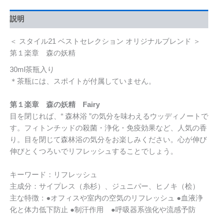
ォ
ニ
説明
ー
1991」
＜ スタイル21 ベストセレクション オリジナルブレンド ＞
第
１
第１楽章 森の妖精
楽
30ml茶瓶入り
章
＊茶瓶には、スポイトが付属していません。
森
の
妖
第１楽章 森の妖精 Fairy
精
目を閉じれば、“ 森林浴 ”の気分を味わえるウッディノートで
30ml
す。フィトンチッドの殺菌・浄化・免疫効果など、人気の香
茶
り。目を閉じて森林浴の気分をお楽しみください。心が伸び
瓶
入
伸びとくつろいでリフレッシュすることでしょう。
り
個
キーワード：リフレッシュ
主成分：サイプレス（糸杉）、ジュニパー、ヒノキ（桧）
主な特徴：●オフィスや室内の空気のリフレッシュ ●血液浄
化と体力低下防止 ●制汗作用 ●呼吸器系強化や流感予防