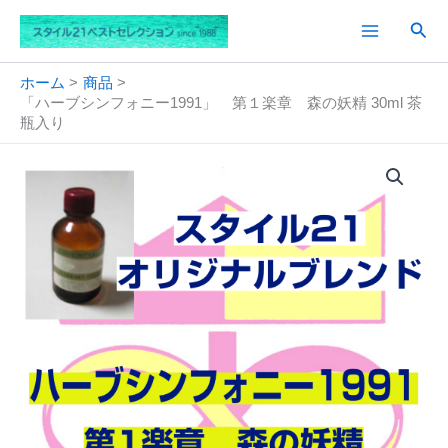
内
検
容
索
を
ス
ホーム
商品
「ハーブシンフォニー1991」 第１楽章 森の妖精 30ml 茶
キ
瓶入り
ッ
プ