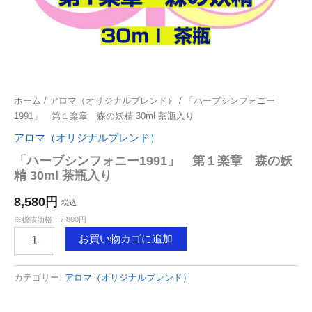
ホーム
/
アロマ（オリジナルブレンド）
/ 「ハーブシンフォニー
1991」 第１楽章 森の妖精 30ml 茶瓶入り
アロマ（オリジナルブレンド）
「ハーブシンフォニー1991」 第１楽章 森の妖
精 30ml 茶瓶入り
8,580円
税込
※税抜価格：7,800円
「ハ
お買い物カゴに追加
ー
ブ
シ
カテゴリー:
アロマ（オリジナルブレンド）
ン
フ