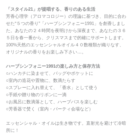
「スタイル21」が提唱する、香りのある生活
芳香心理学（アロマコロジー）の理論に基づき、目的に合わ
せた“５つの香り”「ハーブシンフォニー1991」を創香しまし
た。あなたの２４時間を夜明けから深夜まで、あなたの３６
５日を春一番から、クリスマスまで的確にサポートします。
100%天然のエッセンシャルオイル４０数種類が織りなす、
オリジナルの香りをお楽しみ下さい…。
ハーブシンフォニー1991の楽しみ方と保存方法
○ハンカチに染ませて、バッグやポケットに
○室内の造花や置物に、数滴たらす
○スプレーに入れ替えて、「香水」として使う
○手紙や贈り物のリボンに一滴
○お風呂に数滴落として、ハーブバスを楽しむ
○芳香器で焚く（室内・パーティ会場など）
エッセンシャル・オイルは生き物です。直射光を避けて冷暗
所に！